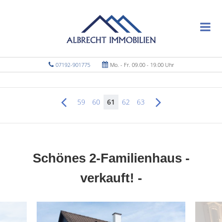
07192-901775
Mo. - Fr. 09.00 - 19.00 Uhr
59
60
61
62
63
Schönes 2-Familienhaus -
verkauft! -