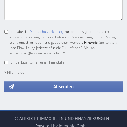
Ich habe die
Datenschutzerklärung
zur Kenntnis genommen. Ich stimme
zu, dass meine Angaben und Daten zur Beantwortung meiner Anfrage
elektronisch erhoben und gespeichert werden.
Hinweis
: Sie können
Ihre Einwilligung jederzeit für die Zukunft per E-Mail an
albrechtralf@aol.com widerrufen. *
Ich bin Eigentümer einer Immobilie.
* Pflichtfelder
Absenden
© ALBRECHT IMMOBILIEN UND FINANZIERUNGEN
Powered by Immonia GmbH