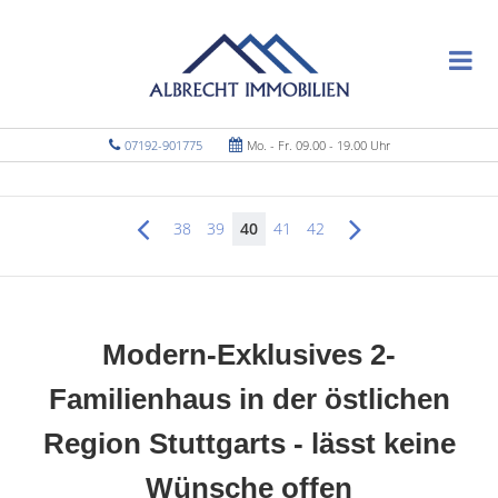
07192-901775
Mo. - Fr. 09.00 - 19.00 Uhr
38
39
40
41
42
Modern-Exklusives 2-
Familienhaus in der östlichen
Region Stuttgarts - lässt keine
Wünsche offen