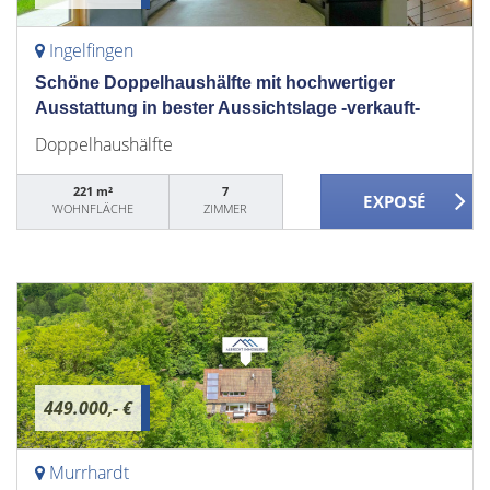
Ingelfingen
Schöne Doppelhaushälfte mit hochwertiger
Ausstattung in bester Aussichtslage -verkauft-
Doppelhaushälfte
221 m²
7
WOHNFLÄCHE
ZIMMER
449.000,- €
Murrhardt