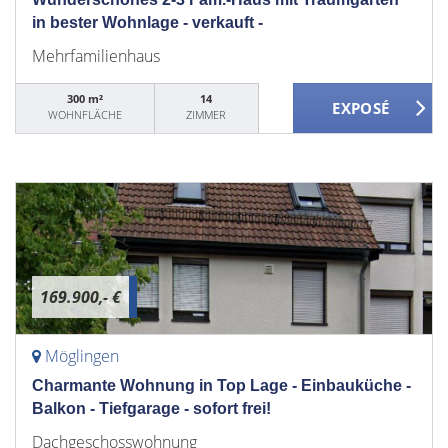
in bester Wohnlage - verkauft -
Mehrfamilienhaus
300 m²
14
WOHNFLÄCHE
ZIMMER
169.900,- €
Möglingen
Charmante Wohnung in Top Lage - Einbauküche -
Balkon - Tiefgarage - sofort frei!
Dachgeschosswohnung