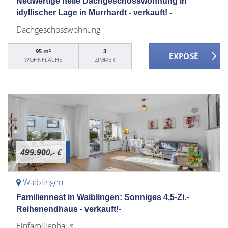
Neuwertige helle Dachgeschosswohnung in
idyllischer Lage in Murrhardt - verkauft! -
Dachgeschosswohnung
95 m²
3
WOHNFLÄCHE
ZIMMER
499.900,- €
Waiblingen
Familiennest in Waiblingen: Sonniges 4,5-Zi.-
Reihenendhaus - verkauft!-
Einfamilienhaus