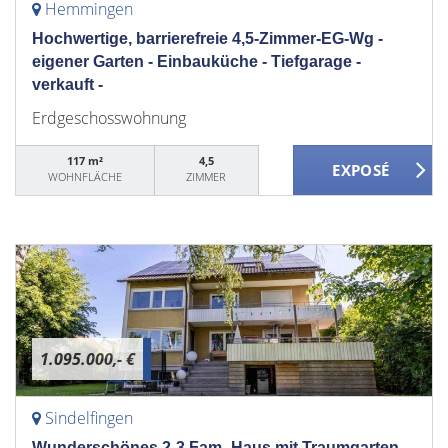
Hemmingen
Hochwertige, barrierefreie 4,5-Zimmer-EG-Wg -
eigener Garten - Einbauküche - Tiefgarage -
verkauft -
Erdgeschosswohnung
117 m²
4,5
WOHNFLÄCHE
ZIMMER
1.095.000,- €
Sindelfingen
Wunderschönes 2-3 Fam.-Haus mit Traumgarten