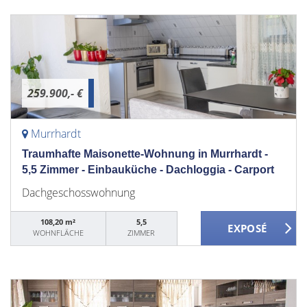
259.900,- €
Murrhardt
Traumhafte Maisonette-Wohnung in Murrhardt -
5,5 Zimmer - Einbauküche - Dachloggia - Carport
Dachgeschosswohnung
108,20 m²
5,5
WOHNFLÄCHE
ZIMMER