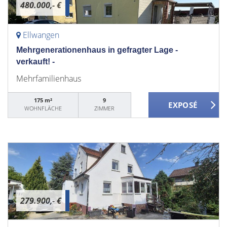
480.000,- €
Ellwangen
Mehrgenerationenhaus in gefragter Lage -
verkauft! -
Mehrfamilienhaus
175 m²
9
WOHNFLÄCHE
ZIMMER
279.900,- €