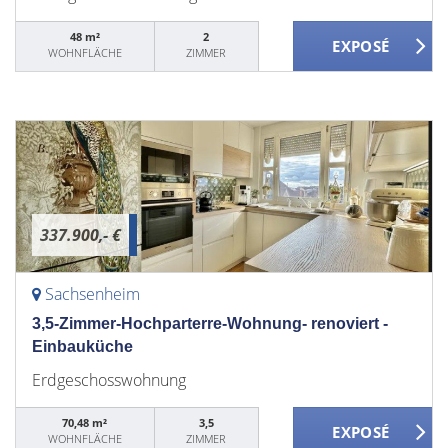
48 m²
2
WOHNFLÄCHE
ZIMMER
337.900,- €
Sachsenheim
3,5-Zimmer-Hochparterre-Wohnung- renoviert -
Einbauküche
Erdgeschosswohnung
70,48 m²
3,5
WOHNFLÄCHE
ZIMMER