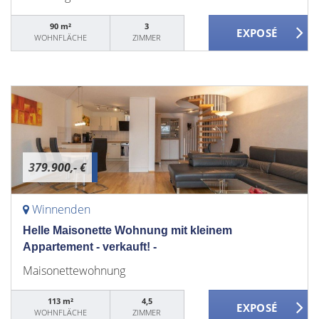
90 m²
3
WOHNFLÄCHE
ZIMMER
379.900,- €
Winnenden
Helle Maisonette Wohnung mit kleinem
Appartement - verkauft! -
Maisonettewohnung
113 m²
4,5
WOHNFLÄCHE
ZIMMER