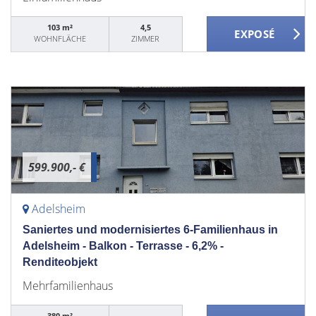
103 m²
4,5
WOHNFLÄCHE
ZIMMER
599.900,- €
Adelsheim
Saniertes und modernisiertes 6-Familienhaus in
Adelsheim - Balkon - Terrasse - 6,2% -
Renditeobjekt
Mehrfamilienhaus
380 m²