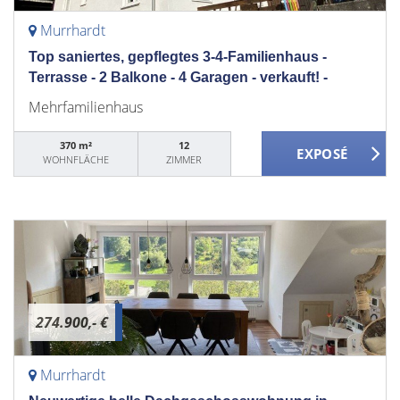
Murrhardt
Top saniertes, gepflegtes 3-4-Familienhaus -
Terrasse - 2 Balkone - 4 Garagen - verkauft! -
Mehrfamilienhaus
370 m²
12
WOHNFLÄCHE
ZIMMER
274.900,- €
Murrhardt