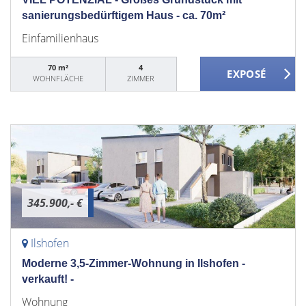
sanierungsbedürftigem Haus - ca. 70m²
Einfamilienhaus
70 m²
4
WOHNFLÄCHE
ZIMMER
345.900,- €
Ilshofen
Moderne 3,5-Zimmer-Wohnung in Ilshofen -
verkauft! -
Wohnung