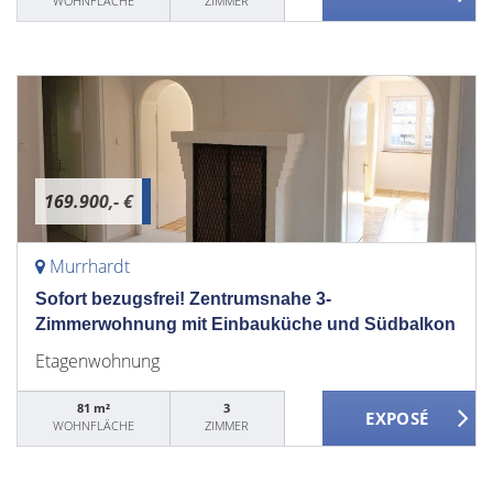
WOHNFLÄCHE
ZIMMER
169.900,- €
Murrhardt
Sofort bezugsfrei! Zentrumsnahe 3-
Zimmerwohnung mit Einbauküche und Südbalkon
Etagenwohnung
81 m²
3
WOHNFLÄCHE
ZIMMER