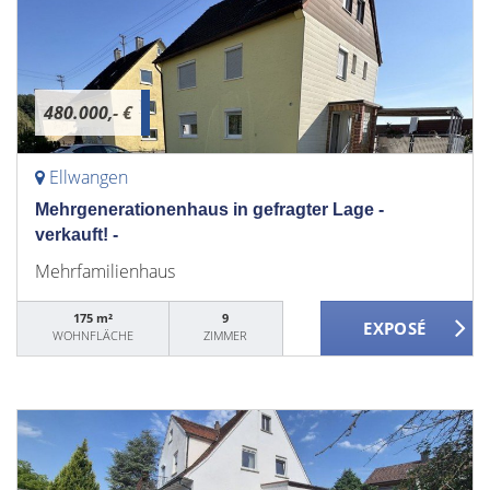
480.000,- €
Ellwangen
Mehrgenerationenhaus in gefragter Lage -
verkauft! -
Mehrfamilienhaus
175 m²
9
WOHNFLÄCHE
ZIMMER