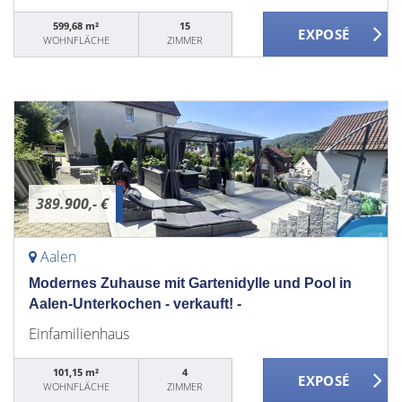
599,68 m²
15
WOHNFLÄCHE
ZIMMER
389.900,- €
Aalen
Modernes Zuhause mit Gartenidylle und Pool in
Aalen-Unterkochen - verkauft! -
Einfamilienhaus
101,15 m²
4
WOHNFLÄCHE
ZIMMER