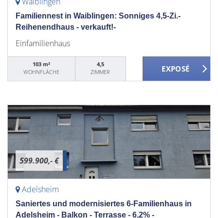
Waiblingen
Familiennest in Waiblingen: Sonniges 4,5-Zi.-
Reihenendhaus - verkauft!-
Einfamilienhaus
103 m²
4,5
WOHNFLÄCHE
ZIMMER
599.900,- €
Adelsheim
Saniertes und modernisiertes 6-Familienhaus in
Adelsheim - Balkon - Terrasse - 6,2% -