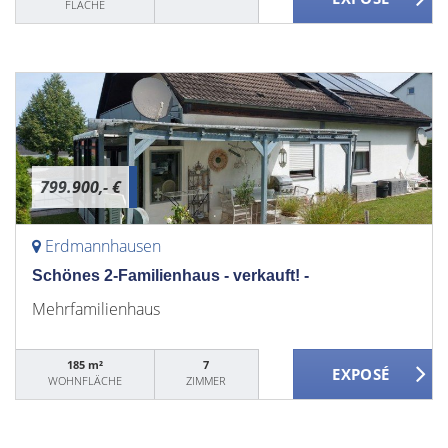
FLÄCHE
799.900,- €
Erdmannhausen
Schönes 2-Familienhaus - verkauft! -
Mehrfamilienhaus
185 m²
7
WOHNFLÄCHE
ZIMMER