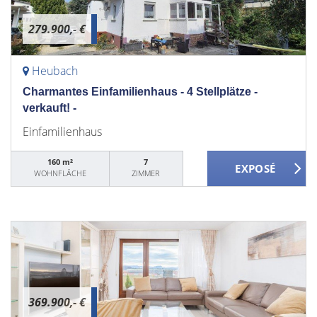
279.900,- €
Heubach
Charmantes Einfamilienhaus - 4 Stellplätze -
verkauft! -
Einfamilienhaus
160 m²
7
WOHNFLÄCHE
ZIMMER
369.900,- €