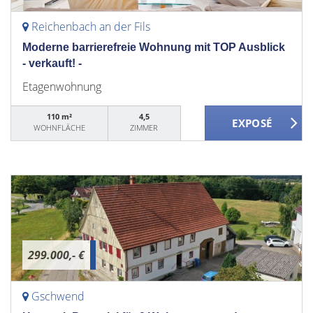
Reichenbach an der Fils
Moderne barrierefreie Wohnung mit TOP Ausblick
- verkauft! -
Etagenwohnung
110 m²
4,5
WOHNFLÄCHE
ZIMMER
299.000,- €
Gschwend