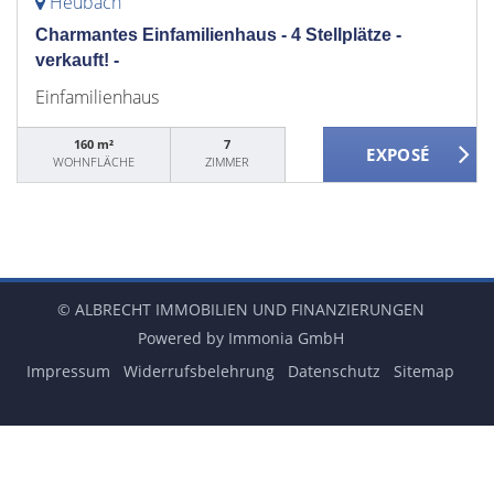
Heubach
Charmantes Einfamilienhaus - 4 Stellplätze -
verkauft! -
Einfamilienhaus
160 m²
7
WOHNFLÄCHE
ZIMMER
© ALBRECHT IMMOBILIEN UND FINANZIERUNGEN
Powered by Immonia GmbH
Impressum
Widerrufsbelehrung
Datenschutz
Sitemap