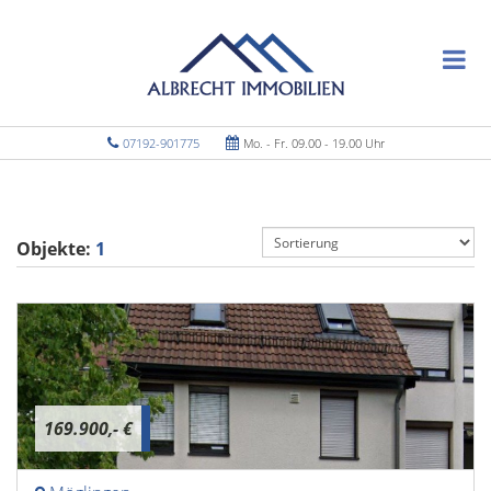
07192-901775
Mo. - Fr. 09.00 - 19.00 Uhr
Objekte:
1
169.900,- €