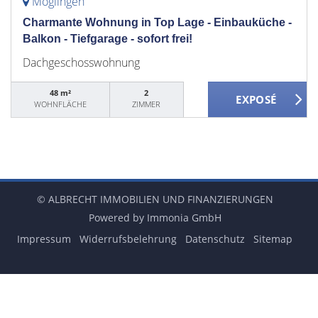
Möglingen
Charmante Wohnung in Top Lage - Einbauküche -
Balkon - Tiefgarage - sofort frei!
Dachgeschosswohnung
48 m²
2
WOHNFLÄCHE
ZIMMER
© ALBRECHT IMMOBILIEN UND FINANZIERUNGEN
Powered by Immonia GmbH
Impressum
Widerrufsbelehrung
Datenschutz
Sitemap