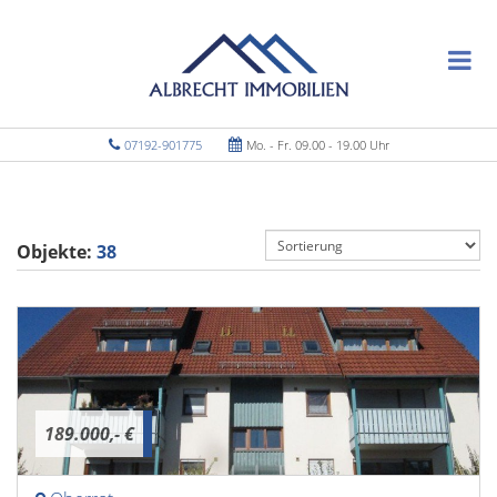
07192-901775
Mo. - Fr. 09.00 - 19.00 Uhr
Objekte:
38
189.000,- €