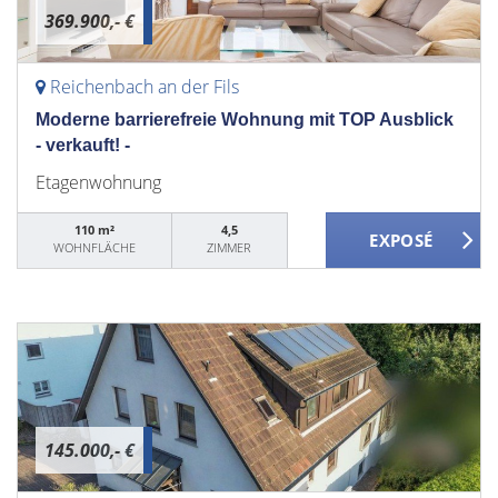
369.900,- €
Reichenbach an der Fils
Moderne barrierefreie Wohnung mit TOP Ausblick
- verkauft! -
Etagenwohnung
110 m²
4,5
WOHNFLÄCHE
ZIMMER
145.000,- €