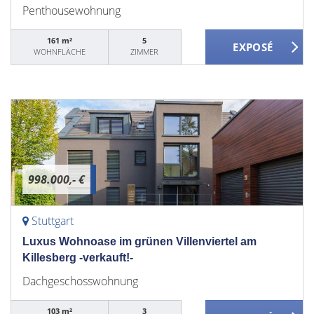
Penthousewohnung
161 m²
5
WOHNFLÄCHE
ZIMMER
998.000,- €
Stuttgart
Luxus Wohnoase im grünen Villenviertel am
Killesberg -verkauft!-
Dachgeschosswohnung
103 m²
3