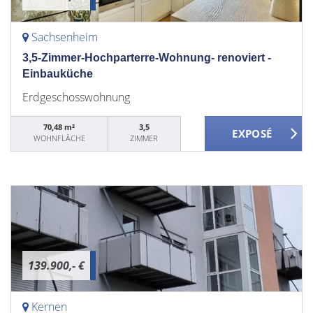
Sachsenheim
3,5-Zimmer-Hochparterre-Wohnung- renoviert -
Einbauküche
Erdgeschosswohnung
70,48 m²
3,5
WOHNFLÄCHE
ZIMMER
139.900,- €
Kernen