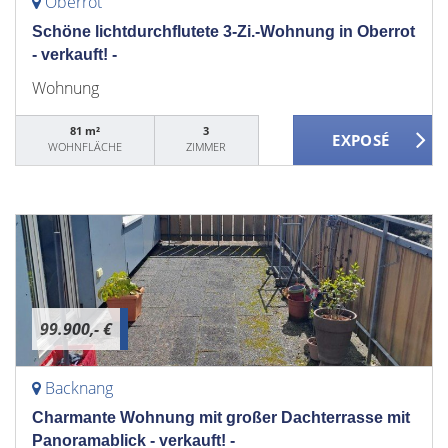
Oberrot
Schöne lichtdurchflutete 3-Zi.-Wohnung in Oberrot
- verkauft! -
Wohnung
81 m²
3
WOHNFLÄCHE
ZIMMER
99.900,- €
Backnang
Charmante Wohnung mit großer Dachterrasse mit
Panoramablick - verkauft! -