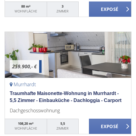
88 m²
3
WOHNFLÄCHE
ZIMMER
259.900,- €
Murrhardt
Traumhafte Maisonette-Wohnung in Murrhardt -
5,5 Zimmer - Einbauküche - Dachloggia - Carport
Dachgeschosswohnung
108,20 m²
5,5
WOHNFLÄCHE
ZIMMER