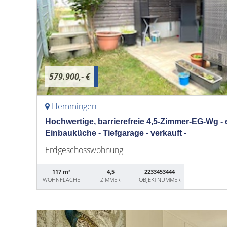
579.900,- €
Hemmingen
Hochwertige, barrierefreie 4,5-Zimmer-EG-Wg - 
Einbauküche - Tiefgarage - verkauft -
Erdgeschosswohnung
117 m²
4,5
2233453444
WOHNFLÄCHE
ZIMMER
OBJEKTNUMMER