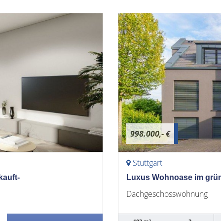
998.000,- €
Stuttgart
kauft-
Luxus Wohnoase im grünen
Dachgeschosswohnung