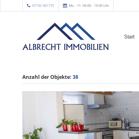
07192-901775
Mo. - Fr. 09.00 - 19.00 Uhr
Start
Anzahl der
Objekte:
38