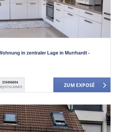
Wohnung in zentraler Lage in Murrhardt -
233456654
ZUM EXPOSÉ
BJEKTNUMMER