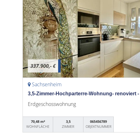
337.900,- €
Sachsenheim
3,5-Zimmer-Hochparterre-Wohnung- renoviert 
Erdgeschosswohnung
70,48 m²
3,5
065456789
WOHNFLÄCHE
ZIMMER
OBJEKTNUMMER