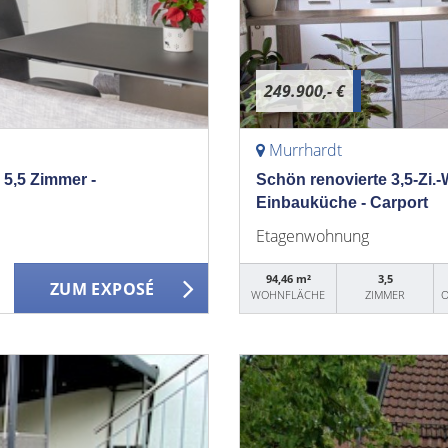
249.900,- €
Murrhardt
 5,5 Zimmer -
Schön renovierte 3,5-Zi.-
Einbauküche - Carport
Etagenwohnung
94,46 m²
3,5
ZUM EXPOSÉ
WOHNFLÄCHE
ZIMMER
O