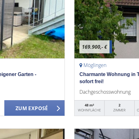
169.900,- €
Möglingen
eigener Garten -
Charmante Wohnung in To
sofort frei!
Dachgeschosswohnung
48 m²
2
ZUM EXPOSÉ
WOHNFLÄCHE
ZIMMER
O