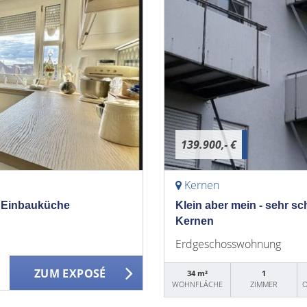
139.900,- €
Kernen
- Einbauküche
Klein aber mein - sehr s
Kernen
Erdgeschosswohnung
ZUM EXPOSÉ
34 m²
1
WOHNFLÄCHE
ZIMMER
O