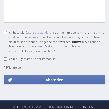
Ich habe die
Datenschutzerklärung
zur Kenntnis genommen. Ich stimme
zu, dass meine Angaben und Daten zur Beantwortung meiner Anfrage
elektronisch erhoben und gespeichert werden.
Hinweis
: Sie können
Ihre Einwilligung jederzeit für die Zukunft per E-Mail an
albrechtralf@aol.com widerrufen. *
Ich bin Eigentümer einer Immobilie.
* Pflichtfelder
Absenden
© ALBRECHT IMMOBILIEN UND FINANZIERUNGEN