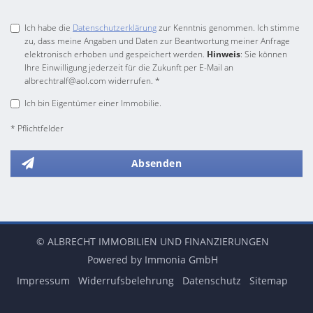
Ich habe die
Datenschutzerklärung
zur Kenntnis genommen. Ich stimme
zu, dass meine Angaben und Daten zur Beantwortung meiner Anfrage
elektronisch erhoben und gespeichert werden.
Hinweis
: Sie können
Ihre Einwilligung jederzeit für die Zukunft per E-Mail an
albrechtralf@aol.com widerrufen. *
Ich bin Eigentümer einer Immobilie.
* Pflichtfelder
Absenden
© ALBRECHT IMMOBILIEN UND FINANZIERUNGEN
Powered by Immonia GmbH
Impressum
Widerrufsbelehrung
Datenschutz
Sitemap