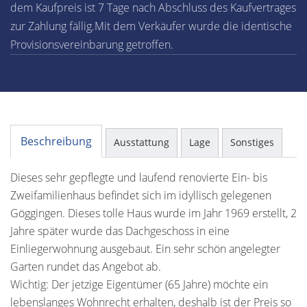
dem Kaufpreis ist 7 Tage nach Abschluss des Kaufvertrages
zur Zahlung fällig.Mit dem Verkäufer wurde die identische
Provisionsvereinbarung getroffen.
Beschreibung
Ausstattung
Lage
Sonstiges
Dieses sehr gepflegte und laufend renovierte Ein- bis
Zweifamilienhaus befindet sich im idyllisch gelegenen
Göggingen. Dieses tolle Haus wurde im Jahr 1969 erstellt, 2
Jahre später wurde das Dachgeschoss in eine
Einliegerwohnung ausgebaut. Ein sehr schön angelegter
Garten rundet das Angebot ab.
Wichtig: Der jetzige Eigentümer (65 Jahre) möchte ein
lebenslanges Wohnrecht erhalten, deshalb ist der Preis so