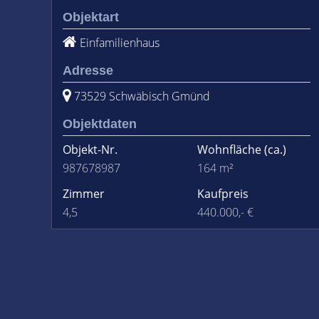
Objektart
Einfamilienhaus
Adresse
73529 Schwäbisch Gmünd
Objektdaten
Objekt-Nr.
Wohnfläche
(ca.)
987678987
164 m²
Zimmer
Kaufpreis
4,5
440.000,- €