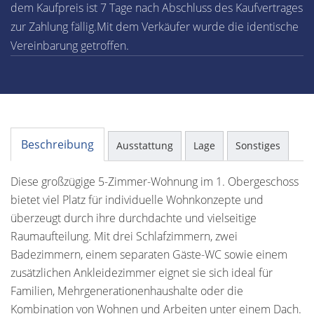
dem Kaufpreis ist 7 Tage nach Abschluss des Kaufvertrages
zur Zahlung fällig.Mit dem Verkäufer wurde die identische
Vereinbarung getroffen.
Beschreibung
Ausstattung
Lage
Sonstiges
Diese großzügige 5-Zimmer-Wohnung im 1. Obergeschoss
bietet viel Platz für individuelle Wohnkonzepte und
überzeugt durch ihre durchdachte und vielseitige
Raumaufteilung. Mit drei Schlafzimmern, zwei
Badezimmern, einem separaten Gäste-WC sowie einem
zusätzlichen Ankleidezimmer eignet sie sich ideal für
Familien, Mehrgenerationenhaushalte oder die
Kombination von Wohnen und Arbeiten unter einem Dach.