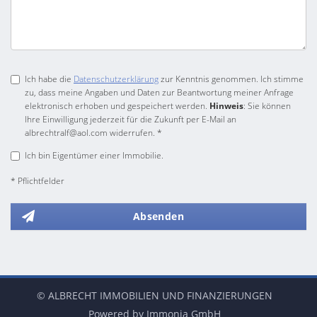
Ich habe die
Datenschutzerklärung
zur Kenntnis genommen. Ich stimme
zu, dass meine Angaben und Daten zur Beantwortung meiner Anfrage
elektronisch erhoben und gespeichert werden.
Hinweis
: Sie können
Ihre Einwilligung jederzeit für die Zukunft per E-Mail an
albrechtralf@aol.com widerrufen. *
Ich bin Eigentümer einer Immobilie.
* Pflichtfelder
Absenden
© ALBRECHT IMMOBILIEN UND FINANZIERUNGEN
Powered by Immonia GmbH